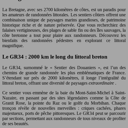
La Bretagne, avec ses 2700 kilomètres de côtes, est un paradis pour
les amateurs de randonnées littorales. Les sentiers côtiers offrent une
combinaison unique de paysages marins grandioses, de patrimoine
historique riche et de nature préservée. Que vous recherchiez des
falaises vertigineuses, des plages de sable fin ou des îles sauvages, la
côte bretonne a tout pour plaire aux randonneurs. Découvrez les
bienfaits des randonnées pédestres en explorant ce littoral
magnifique.
Le GR34 : 2000 km le long du littoral breton
Le GR34, surnommé le « Sentier des Douaniers », est l’un des
chemins de grande randonnée les plus emblématiques de France.
S’étendant sur près de 2000 kilomètres, il longe l’intégralité du
littoral breton, offrant une diversité de paysages
extraordinaire
.
Ce sentier vous emmène de la baie du Mont-Saint-Michel à Saint-
Nazaire, en passant par des sites légendaires comme la Côte de
Granit Rose, la pointe du Raz ou le golfe du Morbihan. Chaque
tronçon révèle de nouvelles merveilles : criques cachées, phares
majestueux, ports de pêche pittoresques. Le GR34 peut se parcourir
par sections, permettant aux randonneurs de tous niveaux de profiter
de ses beautés.