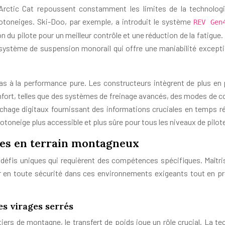
rctic Cat repoussent constamment les limites de la technolog
otoneiges. Ski-Doo, par exemple, a introduit le système
REV Ge
n du pilote pour un meilleur contrôle et une réduction de la fatigue
 système de suspension monorail qui offre une maniabilité excepti
as à la performance pure. Les constructeurs intègrent de plus en 
confort, telles que des systèmes de freinage avancés, des modes de c
ichage digitaux fournissant des informations cruciales en temps ré
otoneige plus accessible et plus sûre pour tous les niveaux de pilot
ées en terrain montagneux
défis uniques qui requièrent des compétences spécifiques. Maîtri
r en toute sécurité dans ces environnements exigeants tout en pr
es virages serrés
iers de montagne, le transfert de poids joue un rôle crucial. La te