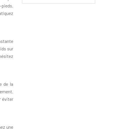
-pieds.
atiquez
nstante
ids sur
’hésitez
e de la
lement.
 éviter
nez une