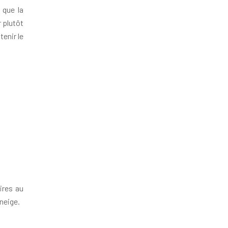
 que la
 plutôt
enir le
ires au
neige.