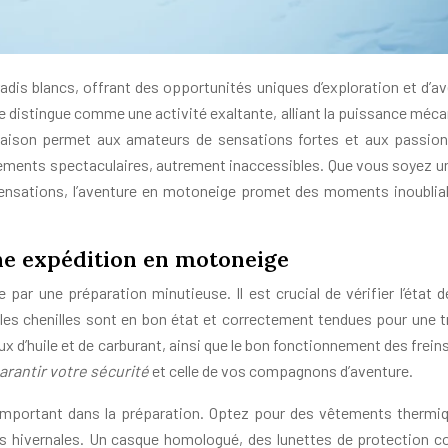
adis blancs, offrant des opportunités uniques d’exploration et d’av
e distingue comme une activité exaltante, alliant la puissance méca
naison permet aux amateurs de sensations fortes et aux passio
ments spectaculaires, autrement inaccessibles. Que vous soyez un
ensations, l’aventure en motoneige promet des moments inoublia
ne expédition en motoneige
r une préparation minutieuse. Il est crucial de vérifier l’état d
es chenilles sont en bon état et correctement tendues pour une t
ux d’huile et de carburant, ainsi que le bon fonctionnement des frein
arantir votre sécurité
et celle de vos compagnons d’aventure.
 important dans la préparation. Optez pour des vêtements thermi
és hivernales. Un casque homologué, des lunettes de protection co