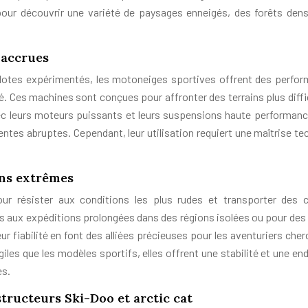
 pour découvrir une variété de paysages enneigés, des forêts den
 accrues
pilotes expérimentés, les motoneiges sportives offrent des perfo
é. Ces machines sont conçues pour affronter des terrains plus diffic
 leurs moteurs puissants et leurs suspensions haute performance
entes abruptes. Cependant, leur utilisation requiert une maîtrise te
ons extrêmes
our résister aux conditions les plus rudes et transporter des 
s aux expéditions prolongées dans des régions isolées ou pour des
eur fiabilité en font des alliées précieuses pour les aventuriers che
giles que les modèles sportifs, elles offrent une stabilité et une e
es.
tructeurs Ski-Doo et arctic cat