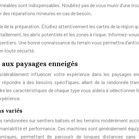
erméables sont indispensables. N’oubliez pas de vous munir d’une tro
er des réparations mineures en cas de besoin.
iale de la préparation. Étudiez attentivement les cartes de la région 
taillement, les abris potentiels et les zones à risque. Informez-vous
sentiers. Une bonne connaissance du terrain vous permettra d’antici
en toute sécurité.
 aux paysages enneigés
idérablement influencer votre expérience dans les paysages en
répondre à des besoins spécifiques, allant de la randonnée tranq
re les caractéristiques de chaque type vous aidera à sélectionner l’
expérience.
s variés
s randonnées sur sentiers balisés et les terrains modérément acci
rt, maniabilité et performance. Ces machines sont généralement équi
omiques, permettant de parcourir de longues distances sans 