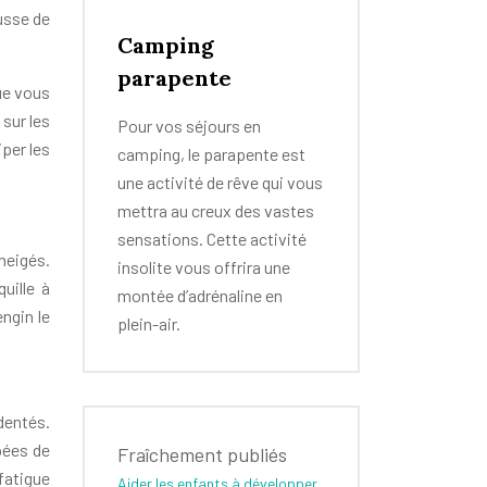
usse de
Camping
parapente
que vous
 sur les
Pour vos séjours en
per les
camping, le parapente est
une activité de rêve qui vous
mettra au creux des vastes
sensations. Cette activité
neigés.
insolite vous offrira une
uille à
montée d’adrénaline en
engin le
plein-air.
dentés.
pées de
Fraîchement publiés
fatigue
Aider les enfants à développer