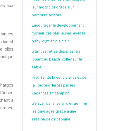
ses aux
leur motricité grâce à un
parcours adapté
Encourager le développement
moteur des plus jeunes avec la
rmances
baby-gym en plein air
iles et
, elles
S’amuser et se dépenser en
chnique
jouant au beach-volley sur le
sable
Profiter de la convivialité et de
charges
la liberté offertes par les
 tâches
vacances en camping
rchant à
S’élever dans les airs et admirer
ndurance
les paysages grâce à une
session de deltaplane