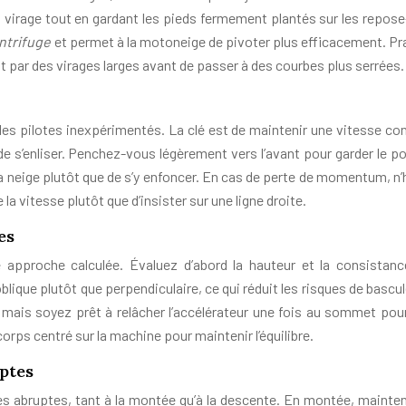
du virage tout en gardant les pieds fermement plantés sur les repose
entrifuge
et permet à la motoneige de pivoter plus efficacement. Pr
ar des virages larges avant de passer à des courbes plus serrées.
les pilotes inexpérimentés. La clé est de maintenir une vitesse co
de s’enliser. Penchez-vous légèrement vers l’avant pour garder le po
r la neige plutôt que de s’y enfoncer. En cas de perte de momentum, n
la vitesse plutôt que d’insister sur une ligne droite.
es
approche calculée. Évaluez d’abord la hauteur et la consistanc
ique plutôt que perpendiculaire, ce qui réduit les risques de bascu
 mais soyez prêt à relâcher l’accélérateur une fois au sommet pour
orps centré sur la machine pour maintenir l’équilibre.
uptes
ntes abruptes, tant à la montée qu’à la descente. En montée, mainte